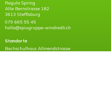
Regula Spring
Alte Bernstrasse 182
3613 Steffisburg
079 665 55 45
hallo@spiugruppe-windredli.ch
Standorte
Bachschulhaus Allmendstrasse
Familienzentrum Riedernstrasse
3661
Uetendorf
Öffnungszeiten
Di/Mi/Do/Fr:
9.00 - 11.00 Uhr
Instagram
Impressum
|
Datenschutz
|
Rechtliche Hinweise